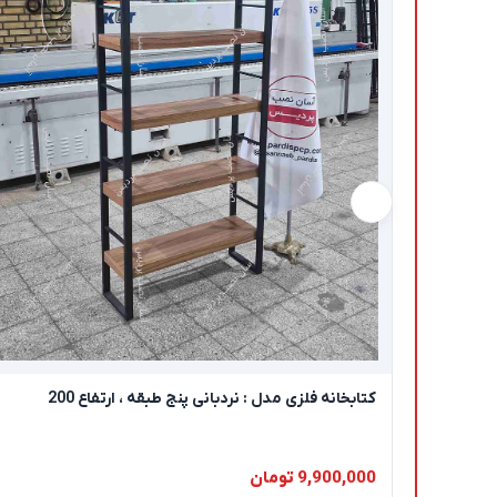
کتابخانه فلزی مدل : نردبانی پنج طبقه ، ارتفاع 200
9,900,000 تومان