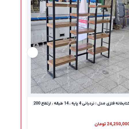
ابخانه فلزی مدل : نردبانی 4 پایه ، 14 طبقه ، ارتفاع 200
24,250,00 تومان
25,950,000 ت