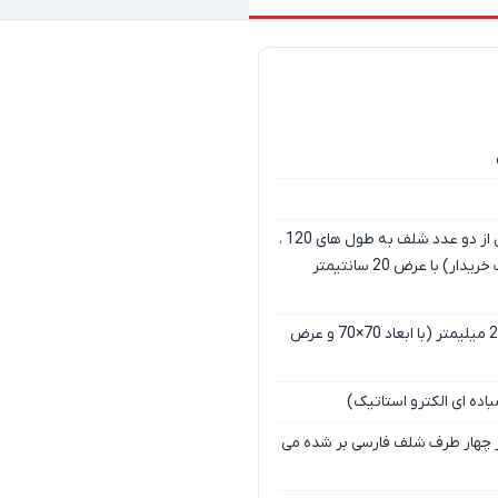
طبقات این محصول از دو عدد شلف به طول های 120 ،
90 و 60 (به انتخاب خریدار) با عرض 20 سانتیمتر
پروفیل فلزی 20×20 میلیمتر (با ابعاد 70×70 و عرض
اده ای الکترو استاتیک)
 چهار طرف شلف فارسی بر شده می