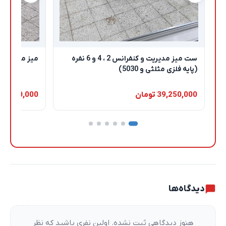
ست میز مدیریت و کنفرانس 2 ، 4 و 6 نفره
میز مدیریت و
(پایه فلزی مثلثی و 5030)
39,250,000 تومان
39,200,000 تومان
نظرات کاربران
دیدگاه‌ها
هنوز دیدگاهی ثبت نشده. اولین نفری باشید که نظر